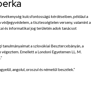
perka
 tevékenység kulcsfontosságú kérdéseiben, például a
 védjegyvédelem, a tisztességtelen verseny, valamint a
ai és informatikai jog területén adok tanácsot
i tanulmányaimat a szlovákiai Besztercebányán, a
 végeztem. Emellett a Londoni Egyetemen LL. M.
.”
ngyelül, angolul, oroszul és németül beszélek.”