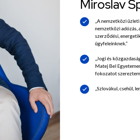
Miroslav Š
„A nemzetközi üzleti
nemzetközi adózás, a
szerződési, energetik
ügyfeleinknek.”
„Jogi és közgazdaság
Matej Bel Egyetemen
fokozatot szereztem
„Szlovákul, csehül, le