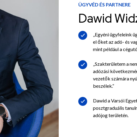
ÜGYVÉD ÉS PARTNERE
Dawid Wid
„Egyéni ügyfeleink ü
el őket az adó- és 
mint például a cégut
„Szakterületem a nem
adózási következmén
vezetők számára nyúj
beszélek.”
Dawid a Varsói Egyet
posztgraduális tanu
adójog területén.