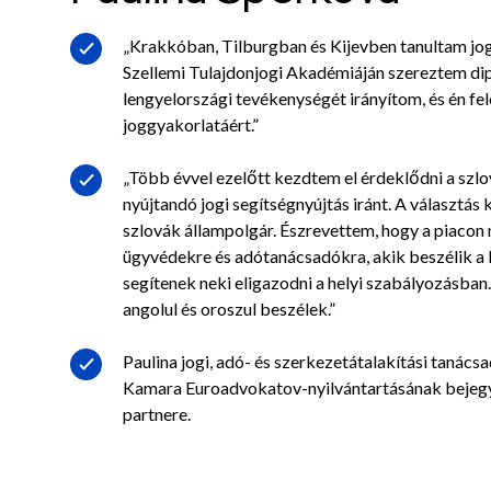
„Krakkóban, Tilburgban és Kijevben tanultam jo
Szellemi Tulajdonjogi Akadémiáján szereztem di
lengyelországi tevékenységét irányítom, és én fe
joggyakorlatáért.”
„Több évvel ezelőtt kezdtem el érdeklődni a szl
nyújtandó jogi segítségnyújtás iránt. A választás 
szlovák állampolgár. Észrevettem, hogy a piacon
ügyvédekre és adótanácsadókra, akik beszélik a kü
segítenek neki eligazodni a helyi szabályozásban. 
angolul és oroszul beszélek.”
Paulina jogi, adó- és szerkezetátalakítási tanác
Kamara Euroadvokatov-nyilvántartásának bejegyz
partnere.