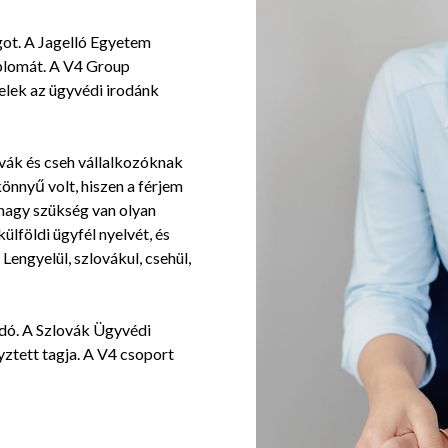
got. A Jagelló Egyetem
plomát. A V4 Group
lelek az ügyvédi irodánk
ovák és cseh vállalkozóknak
könnyű volt, hiszen a férjem
 nagy szükség van olyan
lföldi ügyfél nyelvét, és
Lengyelül, szlovákul, csehül,
sadó. A Szlovák Ügyvédi
tett tagja. A V4 csoport