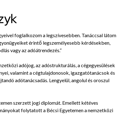
zyk
gyeivel foglalkozom a legszívesebben. Tanáccsal látom
vagyonügyeiket érintő legszemélyesebb kérdésekben,
ódlás vagy az adóátrendezés.”
zetközi adójog, az adóstrukturálás, a cégegyesülések
yei, valamint a cégtulajdonosok, igazgatótanácsok és
tandó adótanácsadás. Lengyelül, angolul és oroszul
emen szerzett jogi diplomát. Emellett kétéves
lmányokat folytatott a Bécsi Egyetemen a nemzetközi