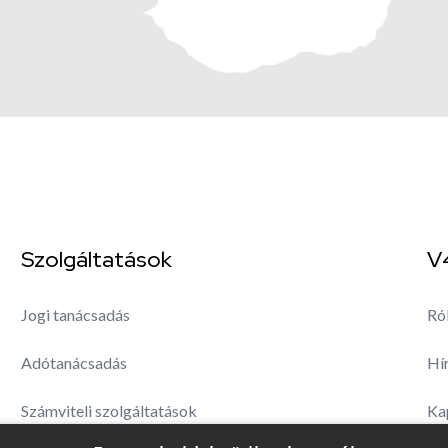
Szolgáltatások
V
Jogi tanácsadás
Ró
Adótanácsadás
Hí
Számviteli szolgáltatások
Ka