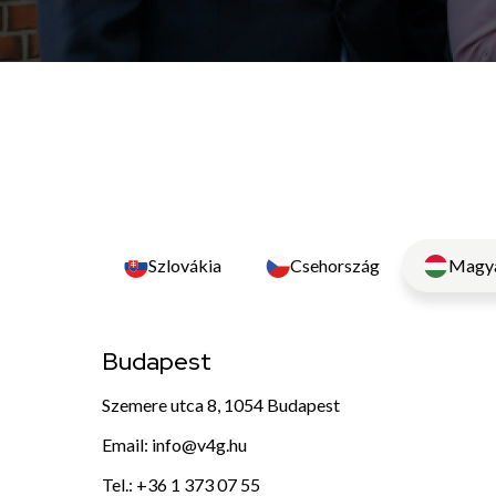
Szlovákia
Csehország
Magya
Budapest
Szemere utca 8, 1054 Budapest
Email:
info@v4g.hu
Tel.:
+36 1 373 07 55