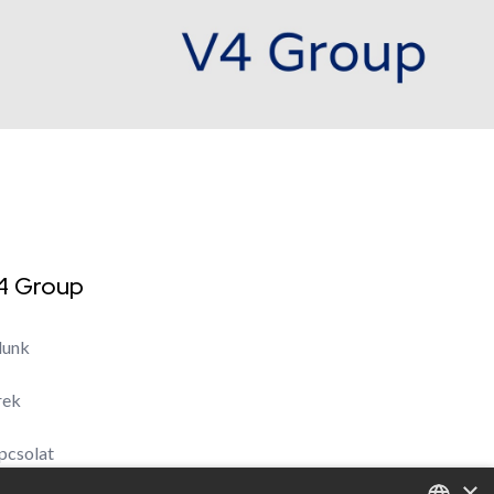
4 Group
lunk
rek
pcsolat
×