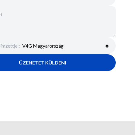
ímzettje:
:
ÜZENETET KÜLDENI