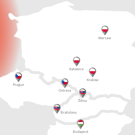
Warsaw
Katowice
Krakow
Prague
Ostrava
Žilina
Bratislava
Budapest