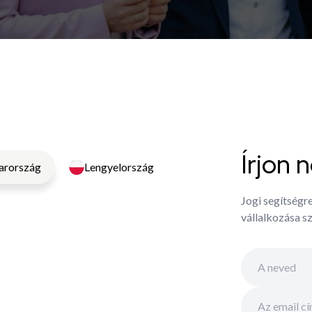
Írjon 
rország
Lengyelország
Jogi segítségr
vállalkozása s